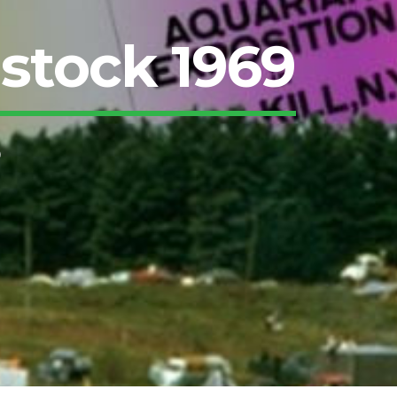
dstock 1969
0