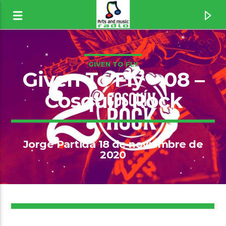
GIVEN TO FLY
Given To Fly – 08 –
Cosquín Rock
Jorge Partida 18 de noviembre de
2020
Canción actual
12
23 [1vvF]
Blonde Redhead