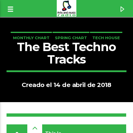
MONTHLY CHART
SPRING CHART
TECH HOUSE
The Best Techno
TECHNO
Tracks
Creado el 14 de abril de 2018
Canción actual
1
Sullen Girl [1wfP]
Fionna Apple