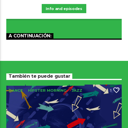
Info and episodes
A CONTINUACIÓN:
También te puede gustar
DANCE
HIPSTER MORNING
JAZZ
1
LOVE MUSIC
SPRING CHART