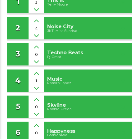
1
This Is
3
Terry Moore
2
Noise City
4
JKT, Miss Sunrise
Arts And Music Radio
3
Techno Beats
0
Dj Omar
4
Music
1
Ramiro Lopez
5
Skyline
0
Robbie Green
6
Happyness
0
Barbie&Mia