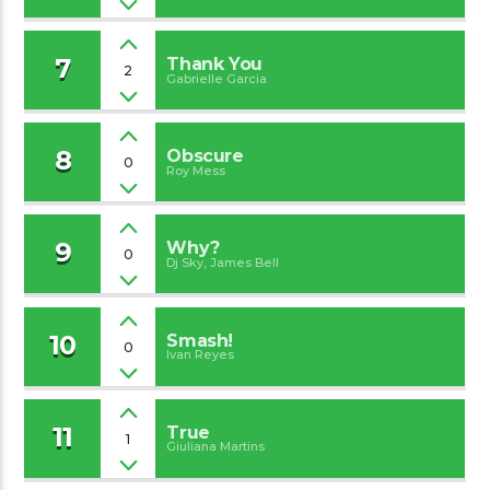
7
Thank You
2
Gabrielle Garcia
8
Obscure
0
Roy Mess
9
Why?
0
Dj Sky, James Bell
10
Smash!
0
Ivan Reyes
11
True
1
Giuliana Martins