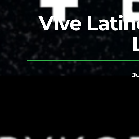
Vive Latin
J