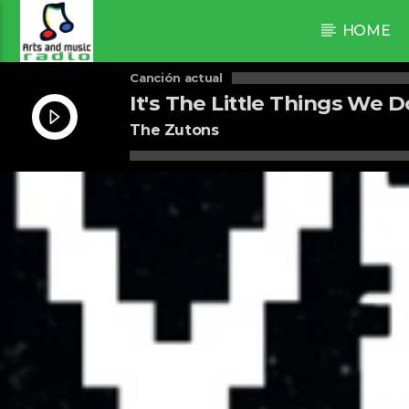
HOME
Canción actual
It's The Little Things We D
[1wMg]
The Zutons