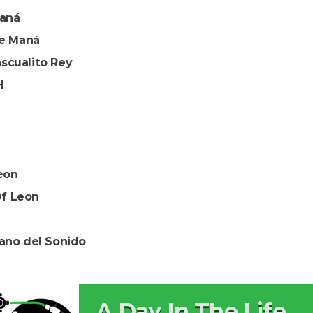
Maná
de Maná
scualito Rey
H
eon
f Leon
ano del Sonido
A Day In The Life