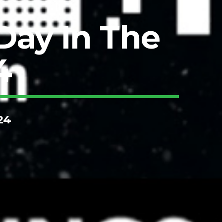
 Day In The
4
24