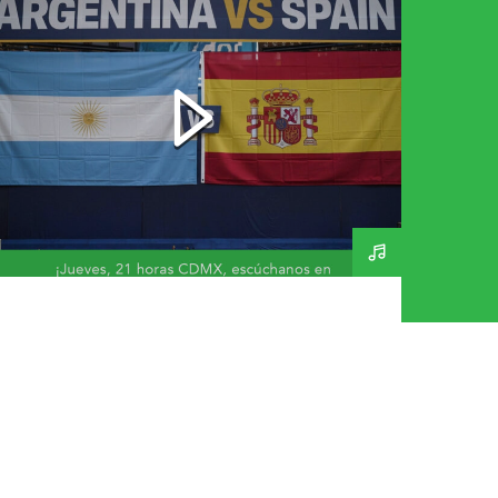
Final Mundial 2026 – A
Day In The Life 269 –
160726