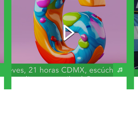
Bandas y Artistas que
inicien con G – A Day In
The Life 270 – 230726