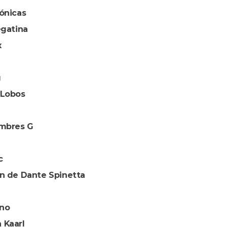
ónicas
egatina
x
g
 Lobos
ombres G
c
ón de Dante Spinetta
ino
 Kaarl