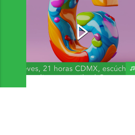
Bandas y Artistas que
inicien con G 2 – A Day In
The Life 271 – 300726