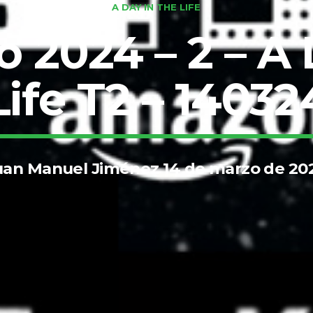
A DAY IN THE LIFE
o 2024 – 2 – A
Life T2 – 14032
uan Manuel Jiménez 14 de marzo de 20