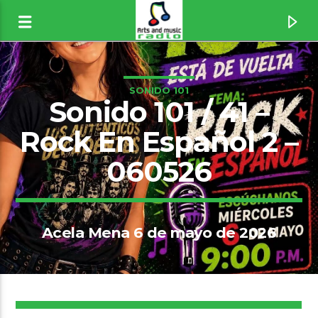
SONIDO 101
Sonido 101 / 41 –
Rock En Español 2 –
060526
Acela Mena 6 de mayo de 2026
Canción actual
Psycho Killer [1wK5]
12
Talking Heads