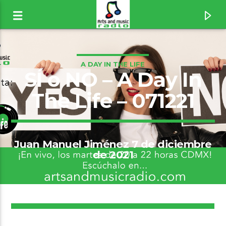
A DAY IN THE LIFE
SÍ o NO – A Day In
The Life – 071221
Juan Manuel Jiménez 7 de diciembre
de 2021
Canción actual
9
Mr. Brightside [1wKT]
The Killers