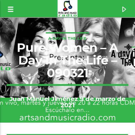
A DAY IN THE LIFE
Pure Women – A
Day In The Life –
090321
Juan Manuel Jiménez 9 de marzo de
2021
Canción actual
Without Me [1wen]
Eminem
9