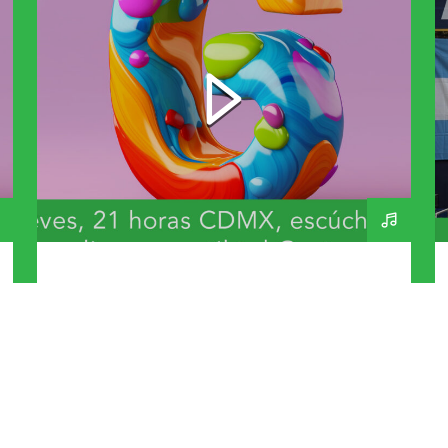
Bandas y Artistas que
inicien con G – A Day In
The Life 270 – 230726