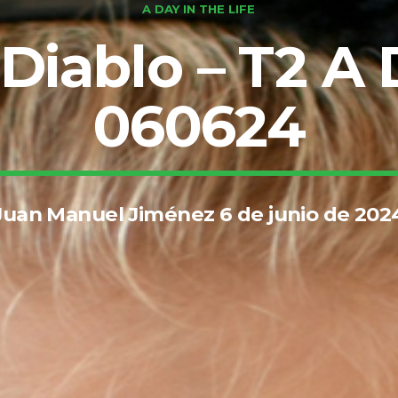
A DAY IN THE LIFE
Diablo – T2 A D
060624
Juan Manuel Jiménez 6 de junio de 202