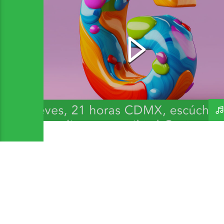
Bandas y Artistas que
inicien con G 2 – A Day In
The Life 271 – 300726