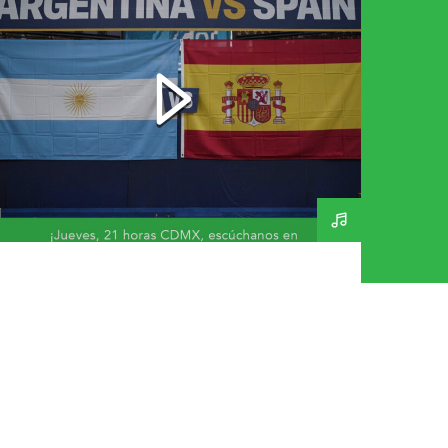
Final Mundial 2026 – A
Day In The Life 269 –
160726