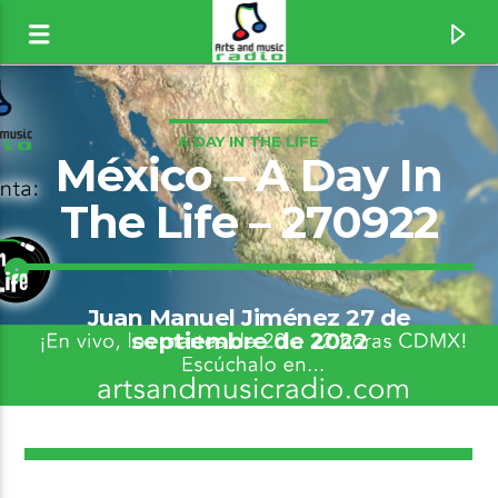
A DAY IN THE LIFE
México – A Day In
The Life – 270922
Juan Manuel Jiménez 27 de
septiembre de 2022
Canción actual
9
Fire [1wqU]
Jimi Hendrix