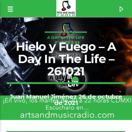
A DAY IN THE LIFE
Hielo y Fuego – A
Day In The Life –
261021
Juan Manuel Jiménez 26 de octubre
de 2021
Canción actual
Atoms For Peace [1wK3]
Thom Yorke
9