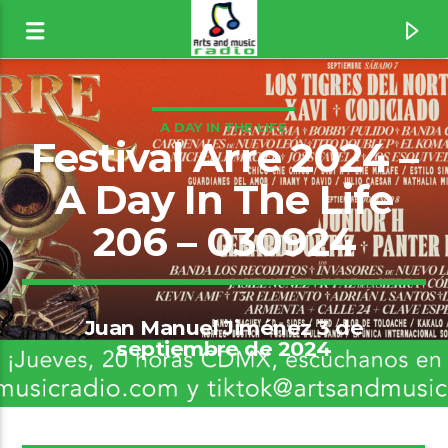
A DAY IN THE LIFE
Festival Arre 2024 –
A Day In The Life
206 – 030924
Juan Manuel Jiménez 3 de
septiembre de 2024
Canción actual
Beautiful Freak [1weh]
Eels
10