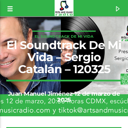
EL SOUNDTRACK DE MI VIDA
El Soundtrack De Mi
Vida – Sergio
Catalán – 120325
Juan Manuel Jiménez 12 de marzo de
2025
Canción actual
The Boys Of Summer [1wKg]
The Ataris
11