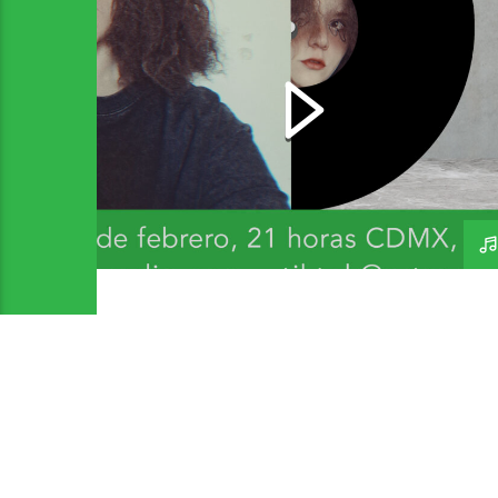
El Soundtrack De Mi
Vida – Cit – 170226