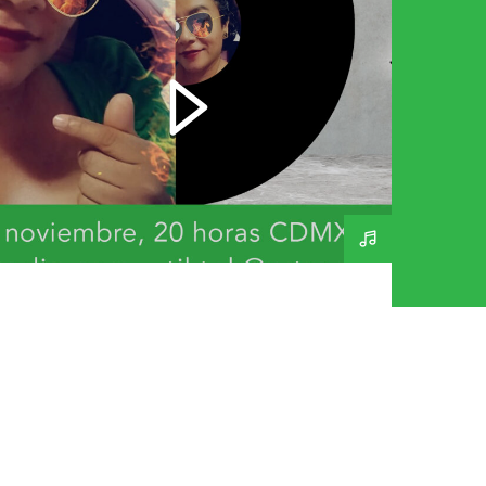
El Soundtrack De Mi
Vida – Junny Gutiérrez –
111125