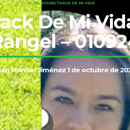
EL SOUNDTRACK DE MI VIDA
ack De Mi Vid
Rangel – 01092
uan Manuel Jiménez 1 de octubre de 20