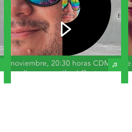
El Soundtrack De Mi
Vida – Eduardo Quesada
– 251125