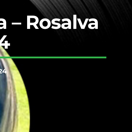
a – Rosalva
4
24