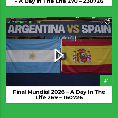
– A Day In The Life 270 – 230726
A DAY IN THE LIFE
10
Final Mundial 2026 – A Day In The
Life 269 – 160726