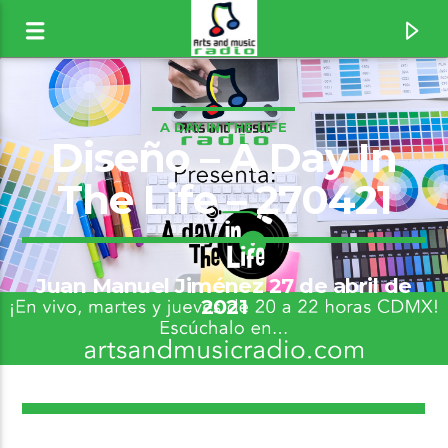
A DAY IN THE LIFE
Diseño – A Day In
The Life – 270421
Juan Manuel Jiménez 27 de abril de
2021
Canción actual
9
Breathe [1wLx]
The Prodigy