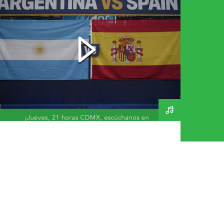
Final Mundial 2026 – A
Day In The Life 269 –
160726