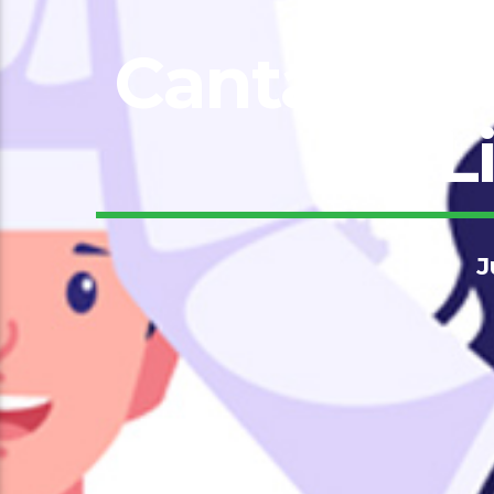
Cantado Po
L
J