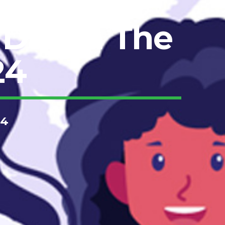
 Day In The
24
24