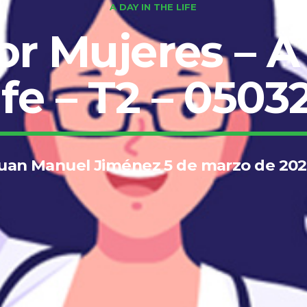
A DAY IN THE LIFE
r Mujeres – A
ife – T2 – 0503
uan Manuel Jiménez 5 de marzo de 20