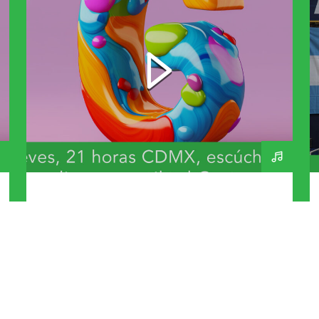
Bandas y Artistas que
inicien con G – A Day In
The Life 270 – 230726