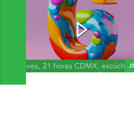
Bandas y Artistas que
inicien con G 2 – A Day In
The Life 271 – 300726