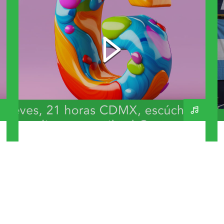
Bandas y Artistas que
inicien con G – A Day In
The Life 270 – 230726