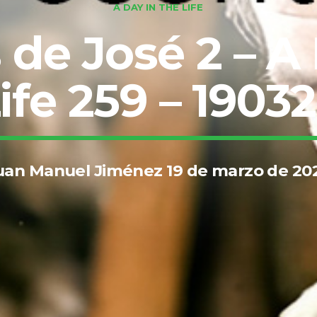
A DAY IN THE LIFE
de José 2 – A
ife 259 – 1903
uan Manuel Jiménez 19 de marzo de 20