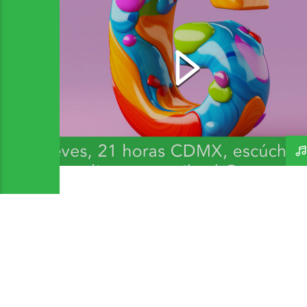
Bandas y Artistas que
inicien con G 2 – A Day In
The Life 271 – 300726