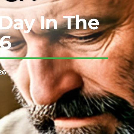
 Day In The
26
26