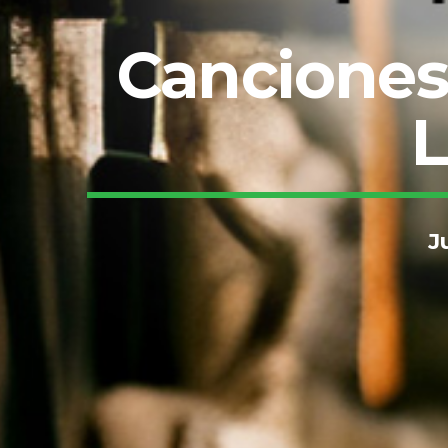
Canciones 
L
J