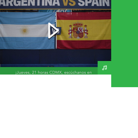
Final Mundial 2026 – A
Day In The Life 269 –
160726