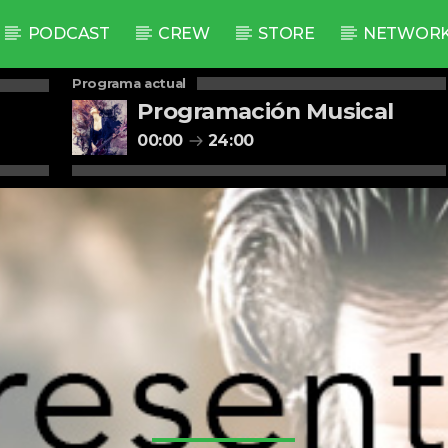
PODCAST
CREW
STORE
NETWOR
Programa actual
Programación Musical
00:00
24:00