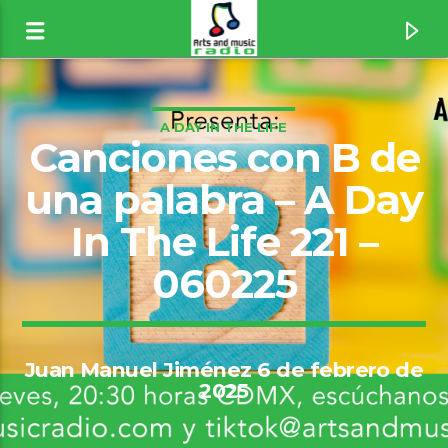
A DAY IN THE LIFE
Canciones con B de
una palabra – A Day
In The Life 221 –
060225
Juan Manuel Jiménez 6 de febrero de
Canción actual
2025
Common People [1wJU]
William Shatner