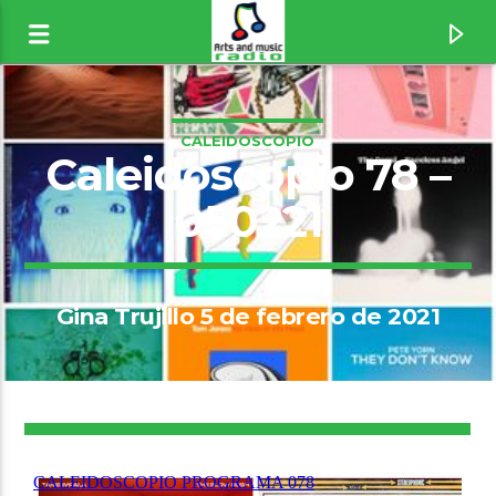
CALEIDOSCOPIO
Caleidoscopio 78 –
050221
Gina Trujillo 5 de febrero de 2021
Canción actual
11
The Real Slim Shady [1weo]
Eminem