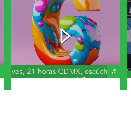
Bandas y Artistas que
inicien con G – A Day In
The Life 270 – 230726