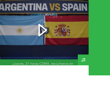
Final Mundial 2026 – A
Day In The Life 269 –
160726