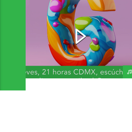
Bandas y Artistas que
inicien con G 2 – A Day In
The Life 271 – 300726