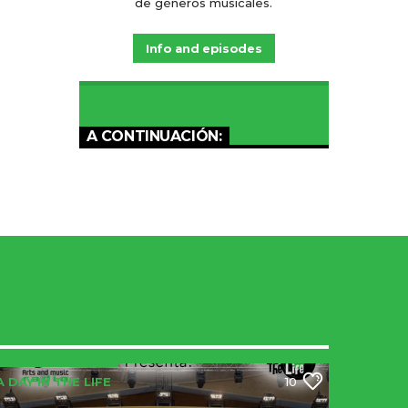
de géneros musicales.
Info and episodes
A CONTINUACIÓN:
A DAY IN THE LIFE
10