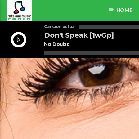
HOME
Canción actual
Don't Speak [1wGp]
No Doubt