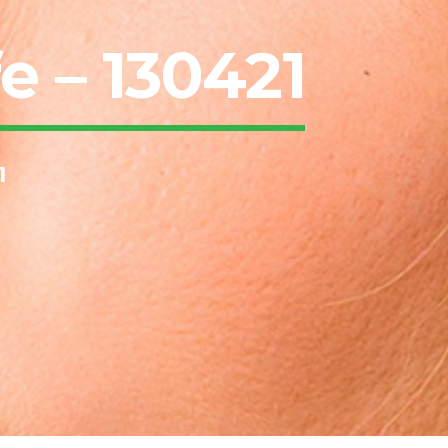
e – 130421
1