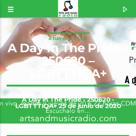
A DAY IN THE LIFE
A Day In The Pride –
250620 –
LGBTTTIQA+
A Day In The Pride - 250620 -
LGBTTTIQA+ 25 de junio de 2020
Canción actual
Whole Lotta Love [1wEy]
Led Zeppelin
6