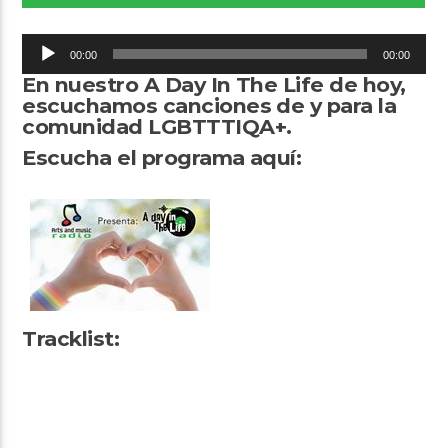
Reproductor
00:00
00:00
de
En nuestro A Day In The Life de hoy,
audio
escuchamos canciones de y para la
comunidad LGBTTTIQA+.
Arts And Music Radio
Escucha el programa aquí:
Tracklist: