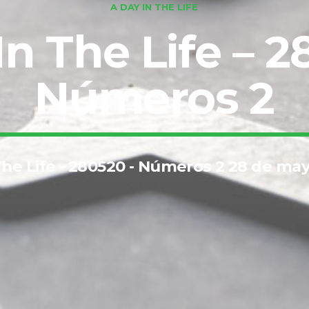
A DAY IN THE LIFE
In The Life – 2
Números 2
The Life - 280520 - Números 2 28 de ma