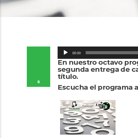
Reproductor
00:00
de
En nuestro octavo pro
segunda entrega de ca
audio
título.
6
Escucha el programa a