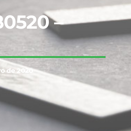
80520 –
yo de 2020