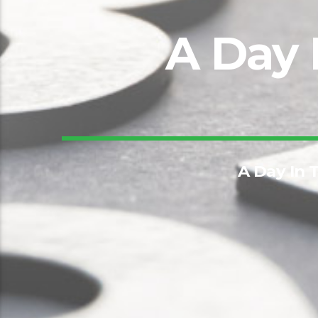
A Day 
A Day In 