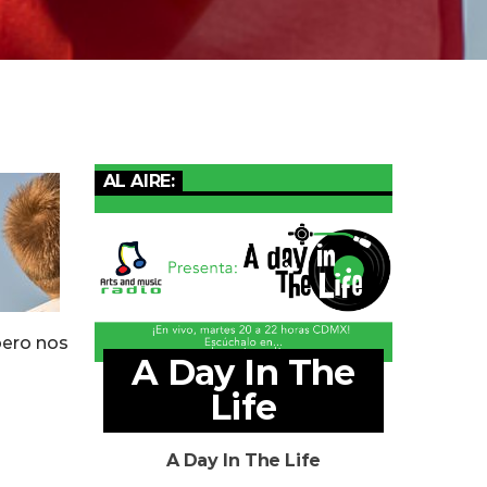
AL AIRE:
pero nos
A Day In The
Life
A Day In The Life