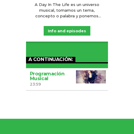
A Day In The Life es un universo
musical, tomamos un tema,
concepto o palabra y ponemos
canciones sobre ello. ¿De qué
género? ¡TODOS! Desde cumbia,
Info and episodes
merengue, cha cha chá, rock
clásico, urbano, pop, música
clásica, black death metal
escandinavo. Te esperamos a ti y
tus recomendaciones musicales
A CONTINUACIÓN:
los jueves a las 8 de la noche, hora
de la Ciudad de México, CDMX.
Programación
Musical
23:59