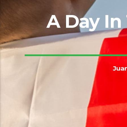
A Day In 
Juan