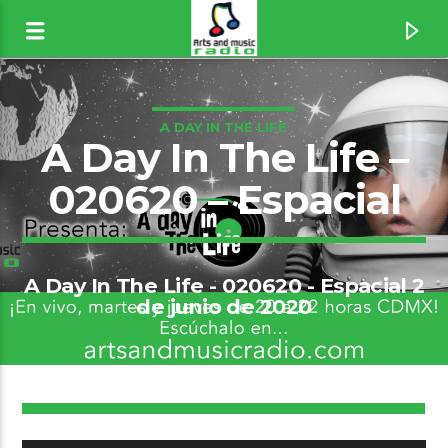
A DAY IN THE LIFE
A Day In The Life –
020620 – Espacial
A Day In The Life - 020620 - Espacial 2
de junio de 2020
Canción actual
6
Teenager [1wM5]
The Thrills