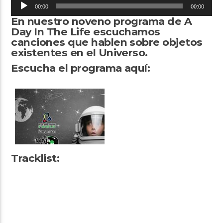
Reproductor
00:00
00:00
de
En nuestro noveno programa de A
audio
Day In The Life escuchamos
canciones que hablen sobre objetos
existentes en el Universo.
Escucha el programa aquí:
Arts And Music Radio
Tracklist: