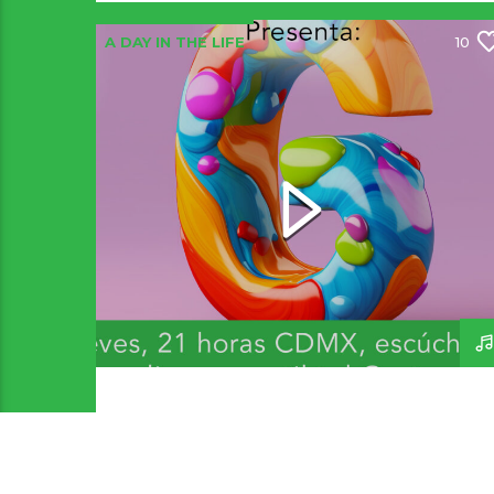
A DAY IN THE LIFE
10
Bandas y Artistas que
inicien con G 2 – A Day In
The Life 271 – 300726