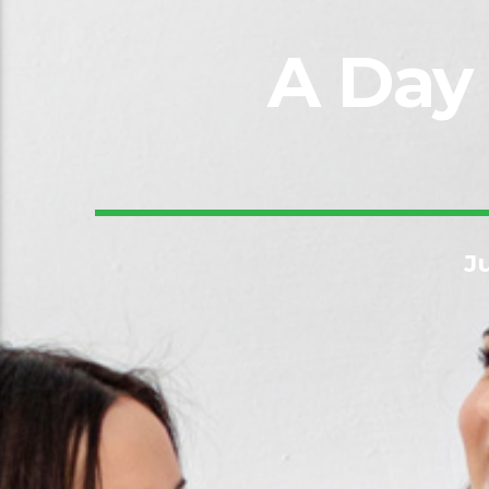
A Day 
J