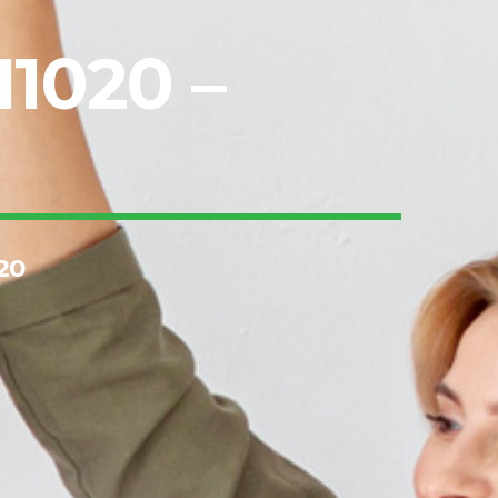
11020 –
20