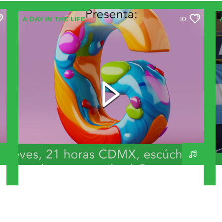
A DAY IN THE LIFE
10
Bandas y Artistas que
inicien con G – A Day In
The Life 270 – 230726