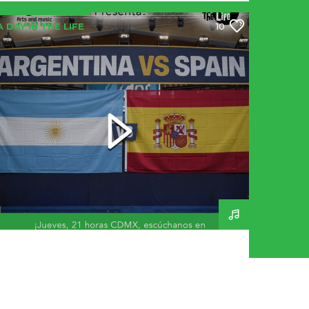
A DAY IN THE LIFE
10
Final Mundial 2026 – A
Day In The Life 269 –
160726